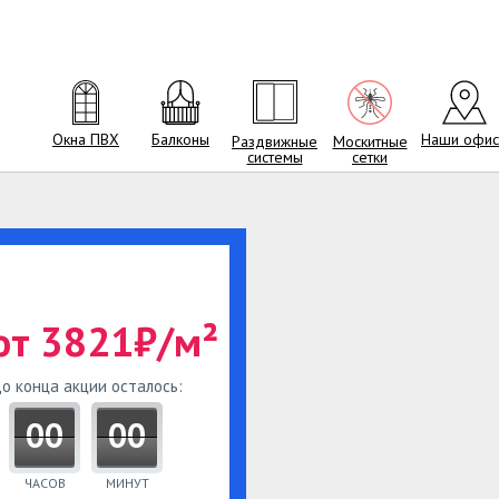
Окна ПВХ
Балконы
Наши офи
Раздвижные
Москитные
системы
сетки
от 3821₽/м²
о конца акции осталось:
00
00
ЧАСОВ
МИНУТ