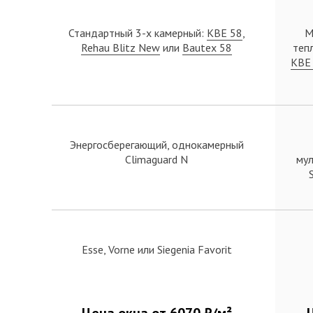
Стандартный 3-x камерный:
KBE 58
,
М
Rehau Blitz New
или
Bautex 58
теп
KBE
Энергосберегающий, однокамерный
Climaguard N
мул
Esse, Vorne или Siegenia Favorit